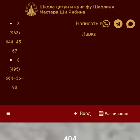
Написать в
8
(963)
Лавка
644–45–
67
8
(495)
664–36–
98
Вход
Расписание
404