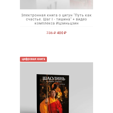
Электронная книга о цигун "Путь как
счастье. Шаг I - тишина" + видео
комплекса Ицзиньцзин
Первоначальная
Текущая
736
₽
400
₽
цена
цена:
составляла
400 ₽.
736 ₽.
цифровая книга