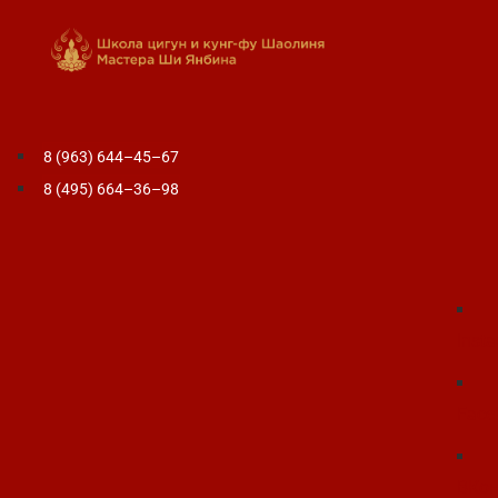
8 (963) 644–45–67
8 (495) 664–36–98
Inst
Face
ВКон