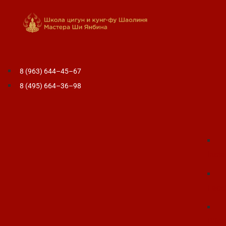
8 (963) 644–45–67
8 (495) 664–36–98
Inst
Face
ВКон