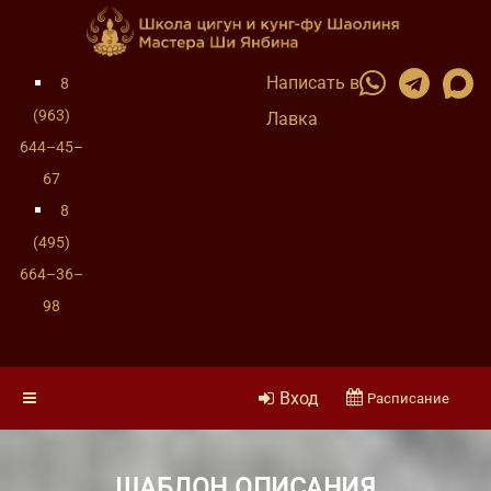
Написать в
8
(963)
Лавка
644–45–
67
8
(495)
664–36–
98
Вход
Расписание
ШАБЛОН ОПИСАНИЯ