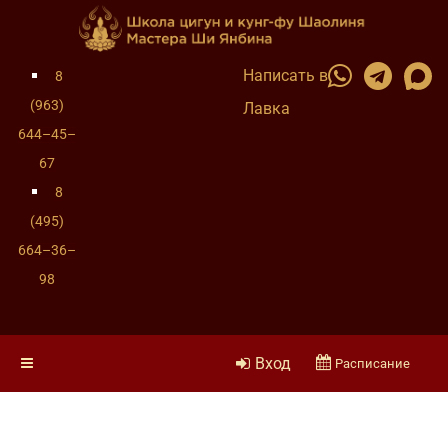
Написать в
8
(963)
Лавка
644–45–
67
8
(495)
664–36–
98
Вход
Расписание