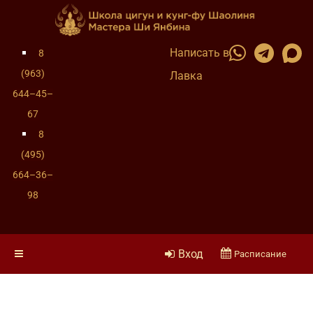
Написать в
8
(963)
Лавка
644–45–
67
8
(495)
664–36–
98
Вход
Расписание