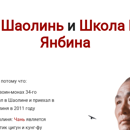
 Шаолинь
и
Школа 
Янбина
потому что:
 воин-монах 34-го
ел в Шаолине и приехал в
иня в 2011 году
олиня:
Чань
является
ик цигун и кунг-фу