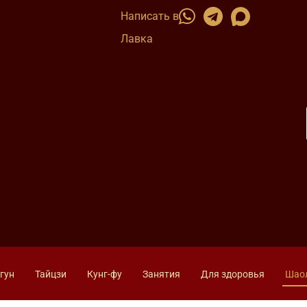
Написать в
Лавка
гун
Тайцзи
Кунг-фу
Занятия
Для здоровья
Шао