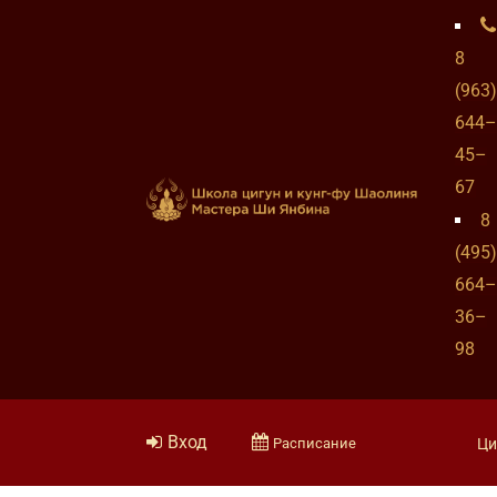
8
(963)
644–
45–
67
8
(495)
664–
36–
98
Вход
Расписание
Ци