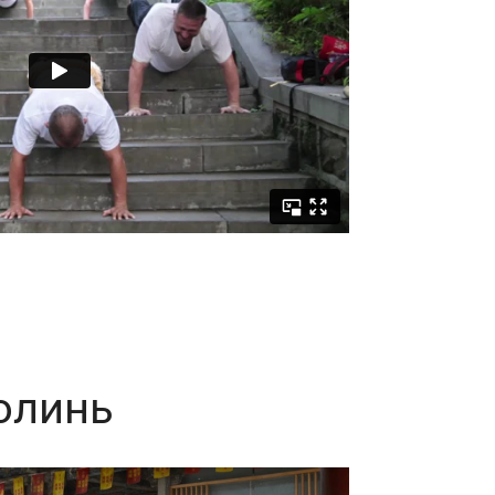
олинь