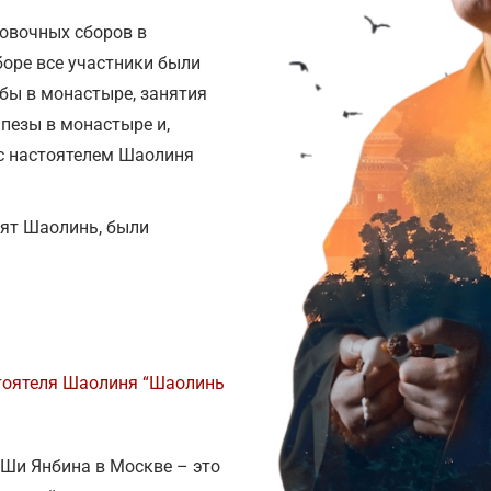
ровочных сборов в
оре все участники были
бы в монастыре, занятия
апезы в монастыре и,
 с настоятелем Шаолиня
ят Шаолинь, были
стоятеля Шаолиня “Шаолинь
 Ши Янбина в Москве – это