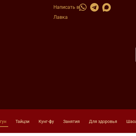
Написать в
Лавка
гун
Тайцзи
Кунг-фу
Занятия
Для здоровья
Шао