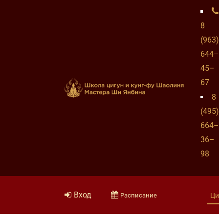
8
(963)
644–
45–
67
8
(495)
664–
36–
98
Вход
Расписание
Ци