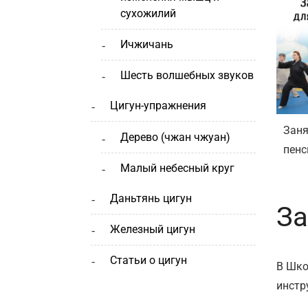
сухожилий
ичжичань
шесть волшебных звуков
цигун-упражнения
Заня
дерево (чжан чжуан)
пенс
малый небесный круг
даньтянь цигун
За
железный цигун
статьи о цигун
В Шко
инстр