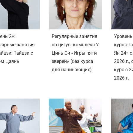
ень 2+:
Регулярные занятия
Уровень
лярные занятия
по цигун: комплекс У
курс «Т
айцзи: Тайцзи с
Цинь Си «Игры пяти
Ян 24» с
ом Цзянь
зверей» (без курса
2026 г.
для начинающих)
курс с 2
2026 г.