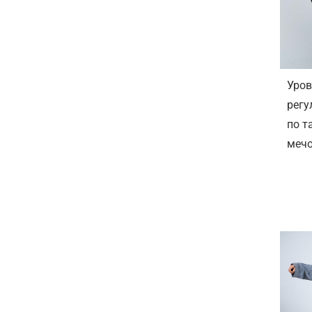
Уров
регу
по т
меч