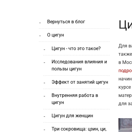
Ци
вернуться в блог
о цигун
Для в
цигун - что это такое?
также
исследования влияния и
в Мос
пользы цигун
подро
начин
эффект от занятий цигун
курсе
внутренняя работа в
матер
цигун
для з
цигун для женщин
три сокровища: цзин, ци,