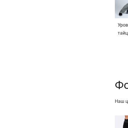
Уров
тайц
Фо
Наш ц