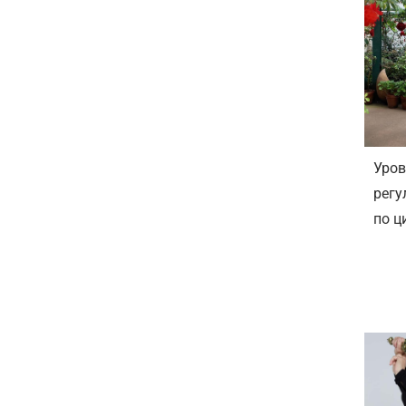
Уров
регу
по ц