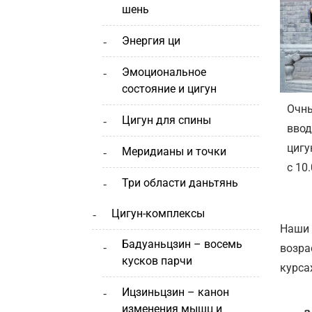
шень
энергия ци
эмоциональное
состояние и цигун
Очны
цигун для спины
ввод
цигу
меридианы и точки
с 10
три области даньтянь
цигун-комплексы
Наши 
бадуаньцзин – восемь
возра
кусков парчи
курса
ицзиньцзин – канон
изменения мышц и