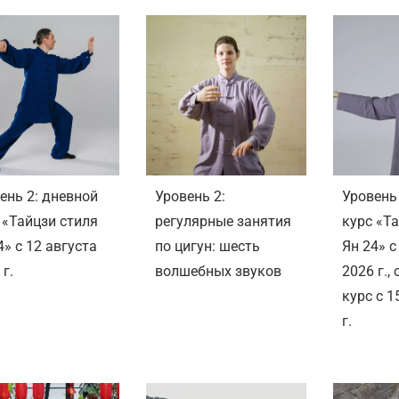
ень 2: дневной
Уровень 2:
Уровень 
 «Тайцзи стиля
регулярные занятия
курс «Т
4» с 12 августа
по цигун: шесть
Ян 24» c
 г.
волшебных звуков
2026 г.
курс с 1
г.