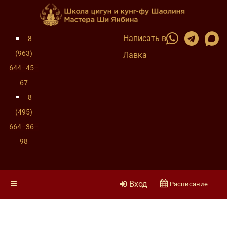
Написать в
8
(963)
Лавка
644–45–
67
8
(495)
664–36–
98
Вход
Расписание