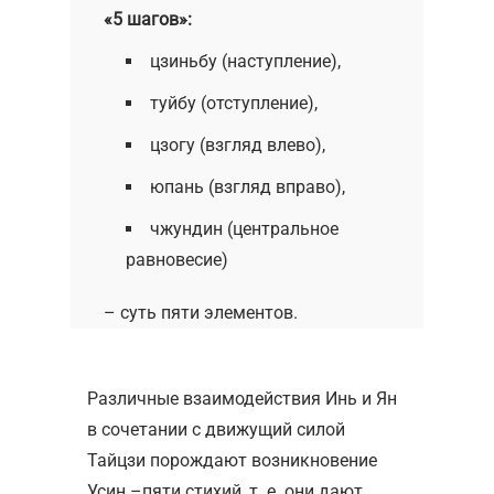
«5 шагов»:
цзиньбу (наступление),
туйбу (отступление),
цзогу (взгляд влево),
юпань (взгляд вправо),
чжундин (центральное
равновесие)
– суть пяти элементов.
Различные взаимодействия Инь и Ян
в сочетании с движущий силой
Тайцзи порождают возникновение
Усин –пяти стихий, т. е. они дают