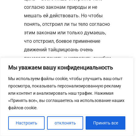
согласно законам природы и не
мешать ей действовать. Но чтобы
понять, отстроил ли ты тело согласно
этим законам или только думаешь,
что отстроил, боевое применение
движений тайцзицюань очень
помогает понять и исправить ошибки.
Потому что если движение освоено
Мы уважаем вашу конфиденциальность
неправильно, сила не пройдет, а
Мы используем файлы cookie, чтобы улучшить ваш опыт
значит, не пройдет энергия, которая
просмотра, показывать персонализированную рекламу
должна течь свободно для того,
или контент и анализировать наш трафик. Нажимая
чтобы тело было здорово. Поэтому в
«Принять все», вы соглашаетесь на использование наших
файлов cookie.
тайцзицюань существует парная
работа – туйшоу – буквально
Настроить
отклонять
Принять все
«толкающие руки», цели которой –
научиться чувствовать свою силу,