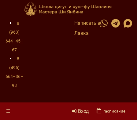
Написать в
8
(963)
Лавка
644–45–
67
8
(495)
664–36–
98
Вход
Расписание