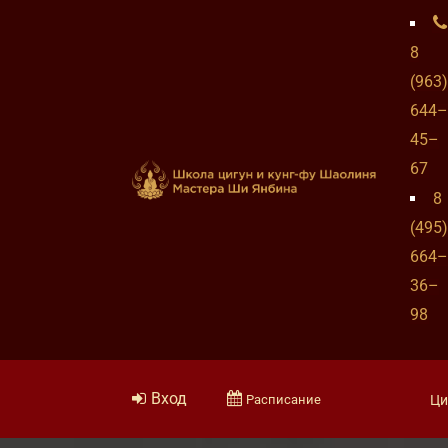
8
(963)
644–
45–
67
8
(495)
664–
36–
98
Вход
Расписание
Ци