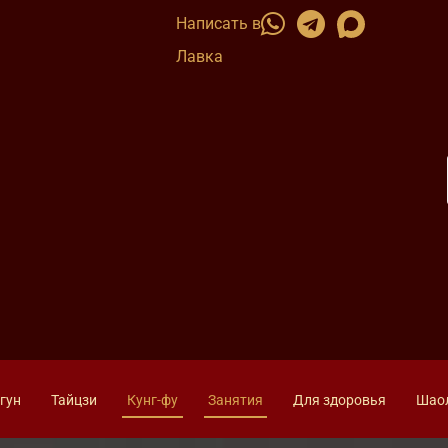
Написать в
Лавка
гун
Тайцзи
Кунг-фу
Занятия
Для здоровья
Шао