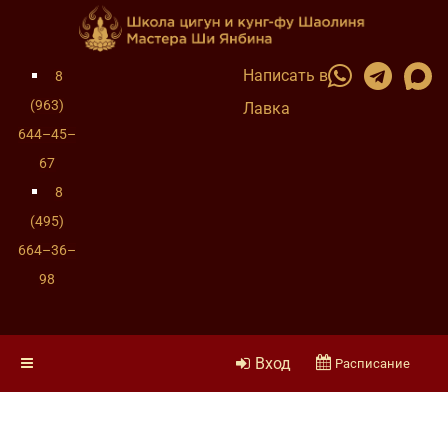
Написать в
8
(963)
Лавка
644–45–
67
8
(495)
664–36–
98
Вход
Расписание