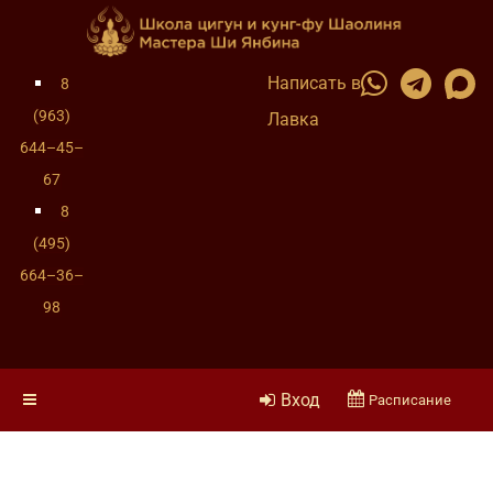
Написать в
8
(963)
Лавка
644–45–
67
8
(495)
664–36–
98
Вход
Расписание