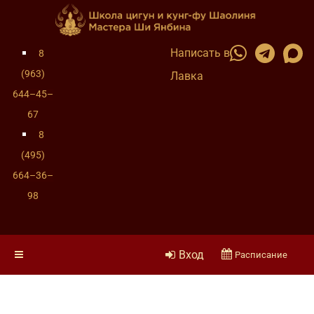
Написать в
8
(963)
Лавка
644–45–
67
8
(495)
664–36–
98
Вход
Расписание