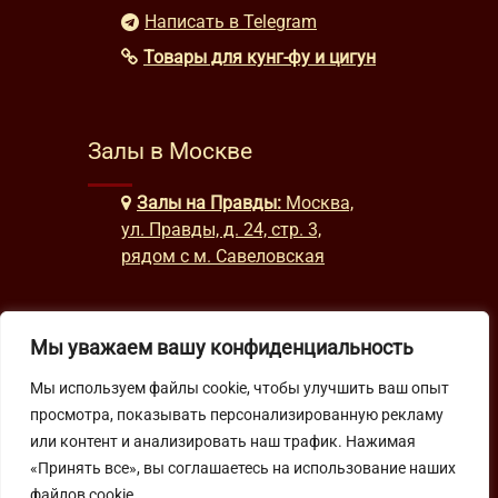
Написать в Telegram
Товары для кунг-фу и цигун
Залы в Москве
Залы на Правды:
Москва,
ул. Правды, д. 24, стр. 3,
рядом с м. Савеловская
Часы работы
Мы уважаем вашу конфиденциальность
Мы используем файлы cookie, чтобы улучшить ваш опыт
будни: с 9:00 до 22:00
просмотра, показывать персонализированную рекламу
выходные: с 10:00 до 19:30
или контент и анализировать наш трафик. Нажимая
«Принять все», вы соглашаетесь на использование наших
Подпишитесь на нашу рассылку
файлов cookie.