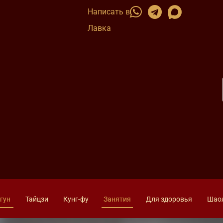
Написать в
Лавка
гун
Тайцзи
Кунг-фу
Занятия
Для здоровья
Шао