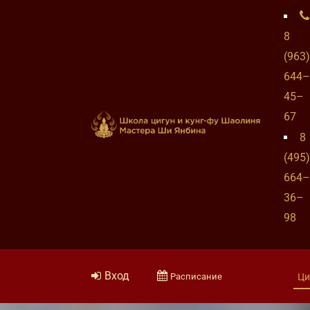
8
(963)
644–
45–
67
8
(495)
664–
36–
98
Вход
Расписание
Ци