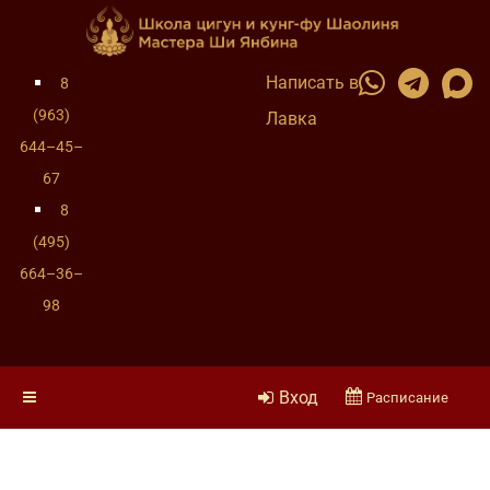
Написать в
8
(963)
Лавка
644–45–
67
8
(495)
664–36–
98
Вход
Расписание