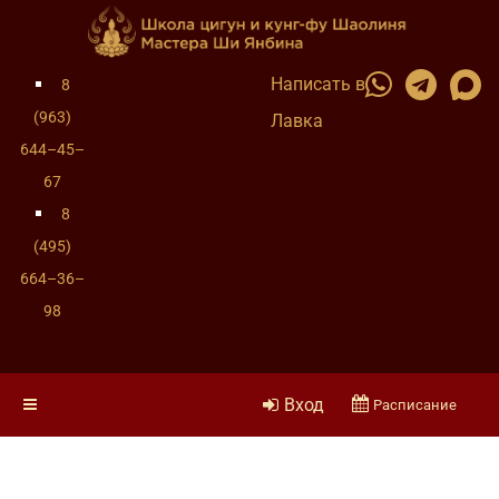
Написать в
8
(963)
Лавка
644–45–
67
8
(495)
664–36–
98
Вход
Расписание