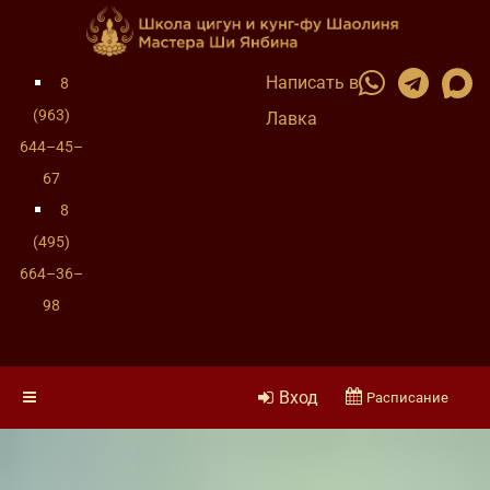
Написать в
8
(963)
Лавка
644–45–
67
8
(495)
664–36–
98
Вход
Расписание