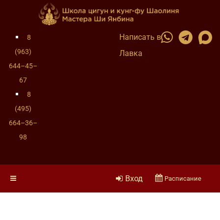
Написать в
8
(963)
Лавка
644–45–
67
8
(495)
664–36–
98
Вход
Расписание