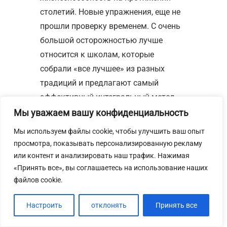
столетий. Новые упражнения, еще не
прошли проверку временем. С очень
большой осторожностью лучше
относится к школам, которые
собрали «все лучшее» из разных
традиций и предлагают самый
эффективный интегральный метод,
это путь, оторванный от корней.
Мы уважаем вашу конфиденциальность
Мы используем файлы cookie, чтобы улучшить ваш опыт
просмотра, показывать персонализированную рекламу
или контент и анализировать наш трафик. Нажимая
Если вы
«Принять все», вы соглашаетесь на использование наших
файлов cookie.
хотите
выбрать
Настроить
отклонять
Принять все