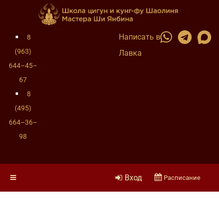
Написать в
8
(963)
Лавка
644–45–
67
8
(495)
664–36–
98
Вход
Расписание