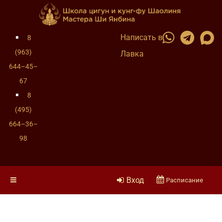
Написать в
8
(963)
Лавка
644–45–
67
8
(495)
664–36–
98
Вход
Расписание