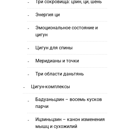
три сокровища: цзин, ци, шень
энергия ци
эмоциональное состояние и
цигун
цигун для спины
меридианы и точки
три области даньтянь
цигун-комплексы
бадуаньцзин – восемь кусков
парчи
ицзиньцзин – канон изменения
мышц и сухожилий