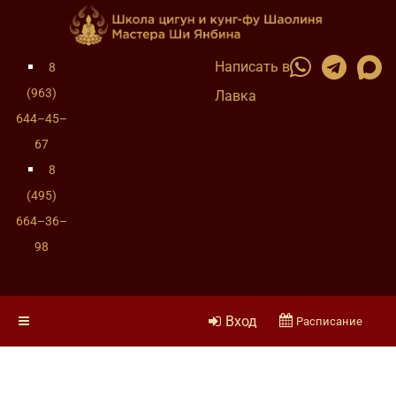
Написать в
8
(963)
Лавка
644–45–
67
8
(495)
664–36–
98
Вход
Расписание