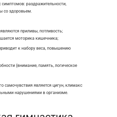
х симптомов: раздражительности,
ы со здоровьем.
оявляются приливы, потливость;
ушается моторика кишечника;
приводит к набору веса, повышению
бности (внимание, память, логическое
о самочувствия является цигун, климакс
льными нарушениями в организме.
кая гимнастика