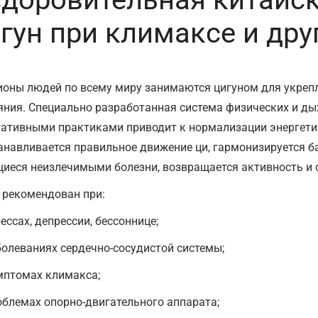
гун при климаксе и др
оны людей по всему миру занимаются цигуном для укреп
яния. Специально разработанная система физических и ды
ативными практиками приводит к нормализации энергети
анавливается правильное движение ци, гармонизируется ба
иеся неизлечимыми болезни, возвращается активность и 
 рекомендован при:
ессах, депрессии, бессоннице;
болеваниях сердечно-сосудистой системы;
мптомах климакса;
облемах опорно-двигательного аппарата;