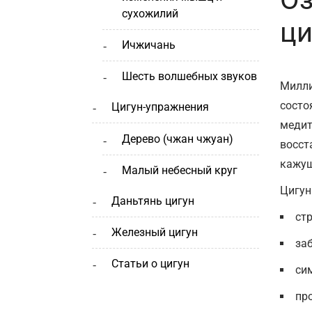
сухожилий
ци
ичжичань
шесть волшебных звуков
Милли
состо
цигун-упражнения
медит
дерево (чжан чжуан)
восст
кажущ
малый небесный круг
Цигун
даньтянь цигун
стр
железный цигун
за
статьи о цигун
си
пр