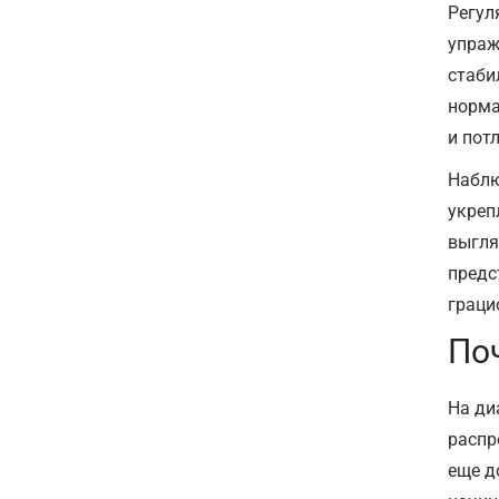
Регул
упраж
стаби
норма
и пот
Наблю
укреп
выгля
предс
граци
По
На ди
распр
еще д