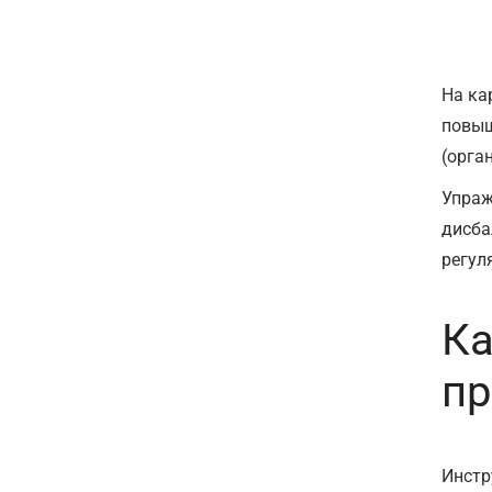
На ка
повыш
(орга
Упраж
дисба
регул
Ка
пр
Инстр