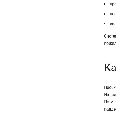
пр
во
из
Систе
пожил
Ка
Необх
Наряд
По мн
подде