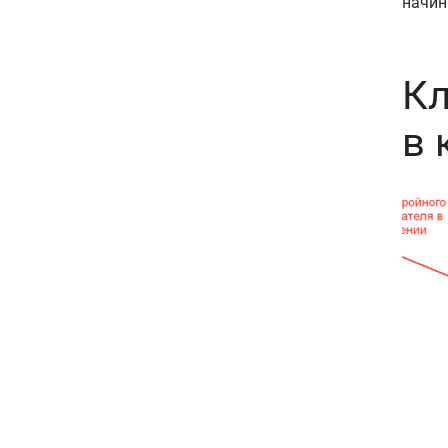
начин
Кл
в 