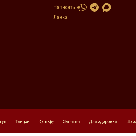
Написать в
Лавка
гун
Тайцзи
Кунг-фу
Занятия
Для здоровья
Шао