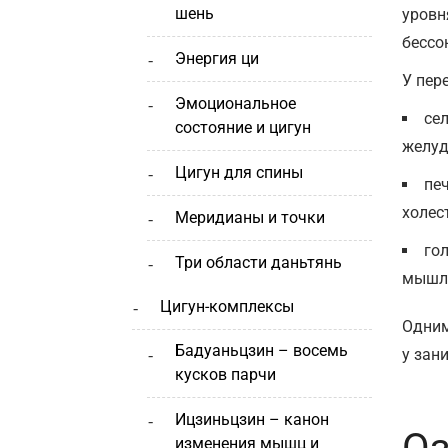
шень
уровн
бессо
энергия ци
У пер
эмоциональное
се
состояние и цигун
желуд
цигун для спины
пе
холес
меридианы и точки
го
три области даньтянь
мышле
цигун-комплексы
Одним
бадуаньцзин – восемь
у зан
кусков парчи
ицзиньцзин – канон
Оз
изменения мышц и