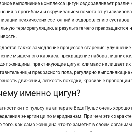
ярное выполнение комплекса цигун оздоравливает различн
нения с прогибами и скручиванием помогают утилизироват
лизации психических состояний и оздоровлению суставов
льную терморегуляцию, в результате чего прекращаются 
ливость.
дается также замедление процессов старения: улучшение 
ление мышечного каркаса, прекращение набора лишних к
дят женщины, практикующие цигун: климакс не лишает их 
тавительницы прекрасного пола, регулярно выполняющие 
озность движений, легкость походки, красивые пропорции 
чему именно цигун?
агностики по пульсу на аппарате ВедаПульс очень хорошо
еделения энергии ци по меридианам. При чем этих характ
о того, как сама женщина что-то заметит в своем органи