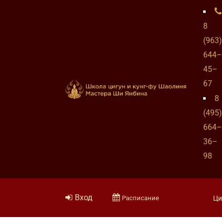
8
(963)
644–
45–
67
8
(495)
664–
36–
98
Вход
Расписание
Ци