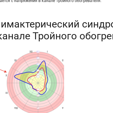
ается с напряжения в канале Тройного обогревателя.
имактерический синдр
канале Тройного обогре