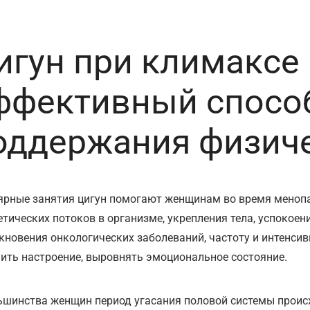
игун при климаксе
ффективный спосо
оддержания физич
ярные занятия цигун помогают женщинам во время менопа
етических потоков в организме, укрепления тела, успокоен
кновения онкологических заболеваний, частоту и интенсив
ить настроение, выровнять эмоциональное состояние.
ьшинства женщин период угасания половой системы происх