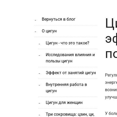
Ц
вернуться в блог
о цигун
э
цигун - что это такое?
п
исследования влияния и
пользы цигун
эффект от занятий цигун
Регул
энерг
внутренняя работа в
возни
цигун
улучш
цигун для женщин
У бол
три сокровища: цзин, ци,