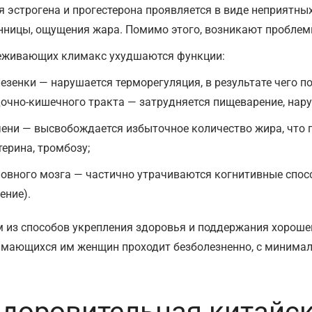
я эстрогена и прогестерона проявляется в виде неприятны
нницы, ощущения жара. Помимо этого, возникают проблем
еживающих климакс ухудшаются функции:
лезенки — нарушается терморегуляция, в результате чего п
очно-кишечного тракта — затрудняется пищеварение, нар
чени — высвобождается избыточное количество жира, что 
терина, тромбозу;
ловного мозга — частично утрачиваются когнитивные спосо
ние).
 из способов укрепления здоровья и поддержания хорошег
имающихся им женщин проходит безболезненно, с минима
доровительная китайс