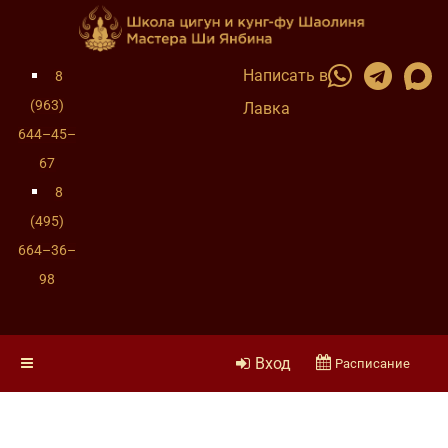
Написать в
8
(963)
Лавка
644–45–
67
8
(495)
664–36–
98
Вход
Расписание