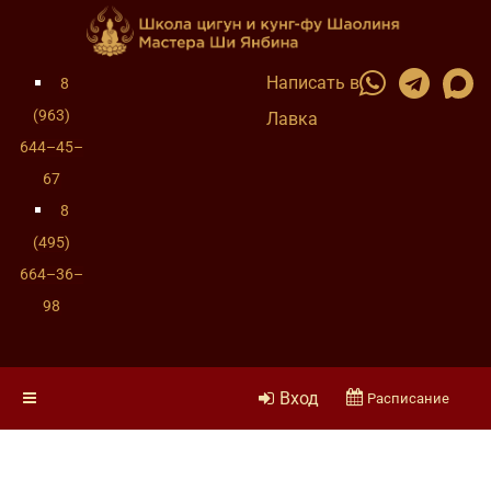
Написать в
8
(963)
Лавка
644–45–
67
8
(495)
664–36–
98
Вход
Расписание