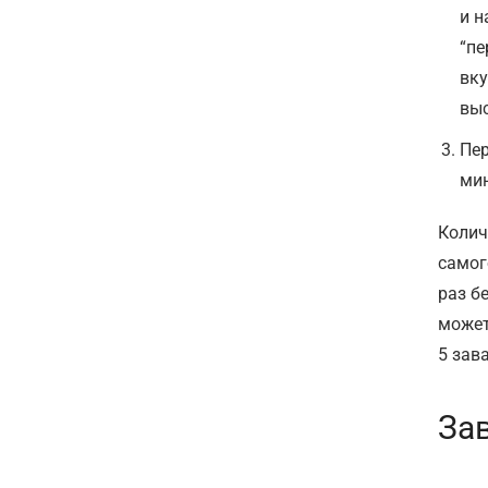
и н
“пе
вку
выс
Пер
мин
Колич
самог
раз б
может
5 зав
За