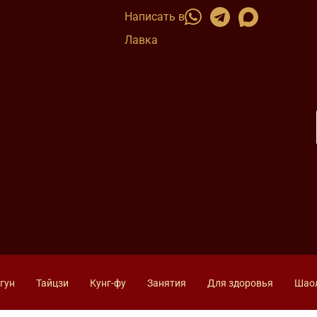
Написать в
Лавка
гун
Тайцзи
Кунг-фу
Занятия
Для здоровья
Шао