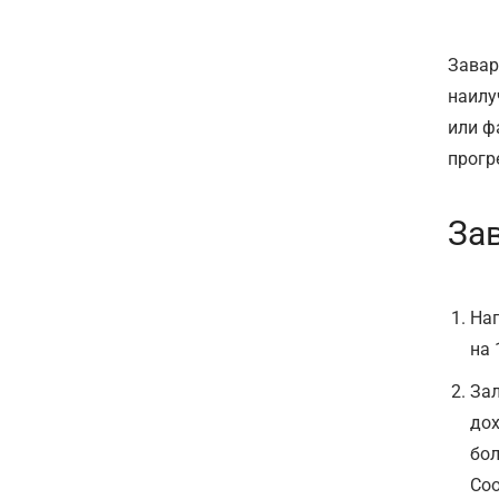
Завар
наилу
или ф
прогр
За
На
на 
Зал
дох
бол
Соо