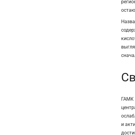
регио
остаю
Назва
содер
кисло
выгля
снача
Св
ГАМК 
центр
ослаб
и акт
дости