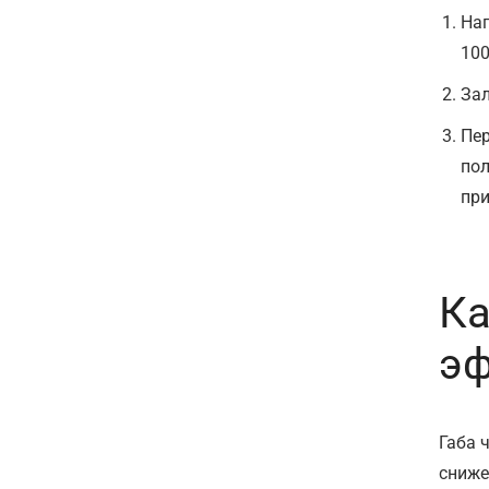
На
100
Зал
Пер
по
при
Ка
э
Габа 
сниже