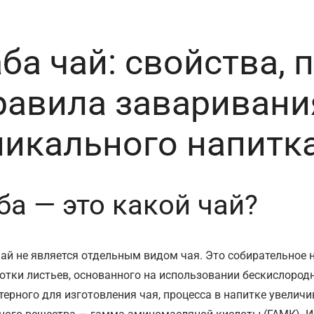
аба чай: свойства, 
равила заваривани
никального напитк
ба — это какой чай?
чай не является отдельным видом чая. Это собирательное
отки листьев, основанного на использовании бескислородн
терного для изготовления чая, процесса в напитке увелич