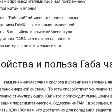
нами производителями габа чая по-прежнему
тся Китай и Япония.
ние “Габа чай” объясняется повышенным
жанием ГАМК — гамма-аминомасляной
ты. В английском языке аббревиатура
дит как GABA, что и стало названием
ла метода, а потом и самого чая.
ойства и польза Габа ч
— гамма-аминомасляная кислота в организме человека я
альной нервной системы. То есть способствует усилению 
лению стимулирующих. Как итог, происходит уменьшение 
ивация парасимпатической. Содержание ГАМК в хорошем, 
гать 0,3г/100г чая, что достаточно для попадания вещества