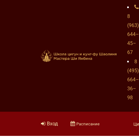
8
(963)
644–
45–
67
8
(495)
664–
36–
98
Вход
Расписание
Ци