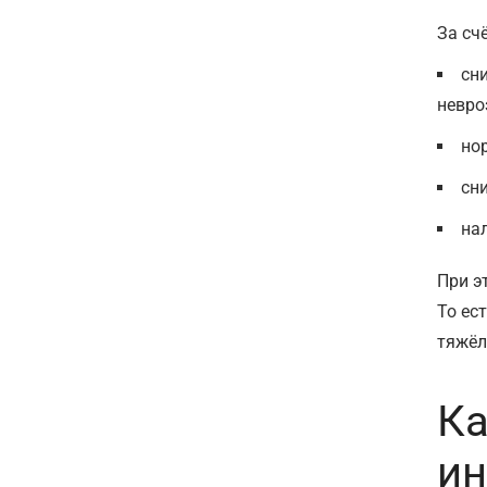
За сч
сн
невро
но
сн
на
При э
То ес
тяжёл
Ка
ин