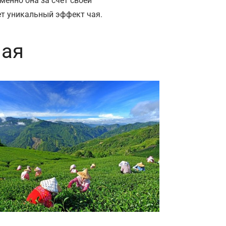
енно она за счёт своей
ет уникальный эффект чая.
чая