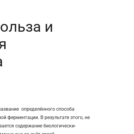
польза и
я
а
 название определённого способа
ой ферментации. В результате этого, не
ивается содержание биологически-