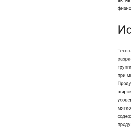
актив
физио
Ис
Техно
разра
групп
при м
Проду
широк
усове
мягко
содер
проду