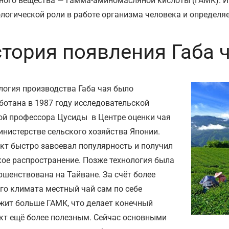
ного вещества — гамма-аминомасляной кислоты (ГАМК). Им
логической роли в работе организма человека и определя
тория появления Габа 
логия производства Габа чая было
ботана в 1987 году исследовательской
ой профессора Цусиды в Центре оценки чая
инистерстве сельского хозяйства Японии.
кт быстро завоевал популярность и получил
ое распространение. Позже технология была
ршенствована на Тайване. За счёт более
го климата местный чай сам по себе
жит больше ГАМК, что делает конечный
кт ещё более полезным. Сейчас основными