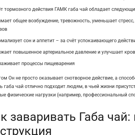
ёт тормозного действия ГАМК габа чай обладает следующ
имает общее возбуждение, тревожность, уменьшает стресс
зов
рмализует сон и аппетит – за счёт успокаивающего дейст
ижает повышенное артериальное давление и улучшает кро
лаживает процессы пищеварения
том Он не просто оказывает снотворное действие, а спосо
ть габа чай отлично подходит людям, в чьей жизни присутс
ые физические нагрузки (например, профессиональный спо
к заваривать Габа чай:
струкция