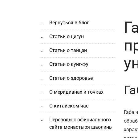
Г
вернуться в блог
статьи о цигун
п
статьи о тайцзи
у
статьи о кунг-фу
статьи о здоровье
Га
о меридианах и точках
о китайском чае
Габа 
переводы с официального
обраб
сайта монастыря шаолинь
харак