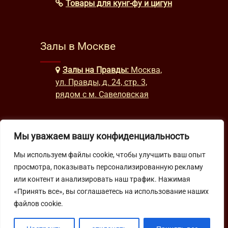
Товары для кунг-фу и цигун
Залы в Москве
Залы на Правды:
Москва,
ул. Правды, д. 24, стр. 3,
рядом с м. Савеловская
Часы работы
Мы уважаем вашу конфиденциальность
Мы используем файлы cookie, чтобы улучшить ваш опыт
будни: с 9:00 до 22:00
просмотра, показывать персонализированную рекламу
выходные: с 10:00 до 19:30
или контент и анализировать наш трафик. Нажимая
«Принять все», вы соглашаетесь на использование наших
Подпишитесь на нашу рассылку
файлов cookie.