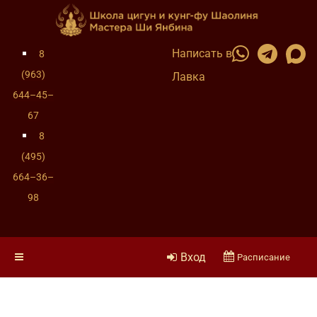
Написать в
8
(963)
Лавка
644–45–
67
8
(495)
664–36–
98
Вход
Расписание