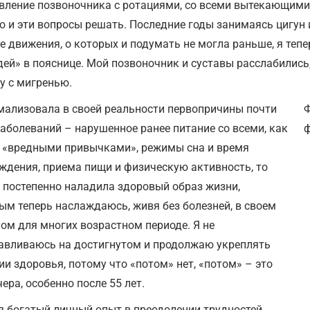
вление позвоночника с ротациями, со всеми вытекающими 
о и эти вопросы решать. Последние годы занимаясь цигу
е движения, о которых и подумать не могла раньше, я теп
дей» в пояснице. Мой позвоночник и суставы расслабились,
у с мигренью.
мализовала в своей реальности первопричины почти
Ф
заболеваний – нарушенное ранее питание со всеми, как
х «вредными привычками», режимы сна и время
ждения, приема пищи и физическую активность, то
я постепенно наладила здоровый образ жизни,
ым теперь наслаждаюсь, живя без болезней, в своем
ом для многих возрастном периоде. Я не
авливаюсь на достигнутом и продолжаю укреплять
ии здоровья, потому что «потом» нет, «потом» – это
чера, особенно после 55 лет.
я богатый личный опыт в преодолении трудностей,