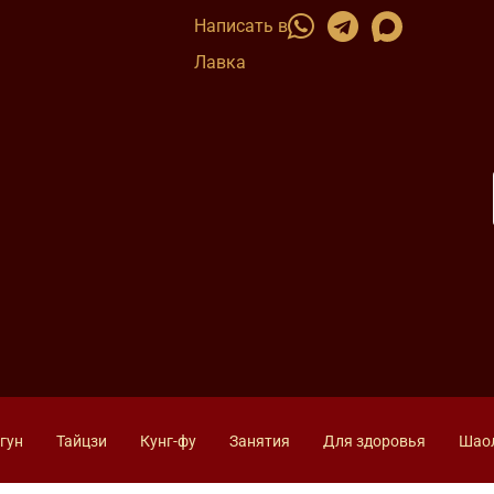
Написать в
Лавка
гун
Тайцзи
Кунг-фу
Занятия
Для здоровья
Шао