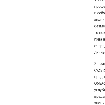
профе
и сей
знани
безме
то по
года 
очере
личны
Я при
буду 
вредн
Объяс
углуб
вреда
знани