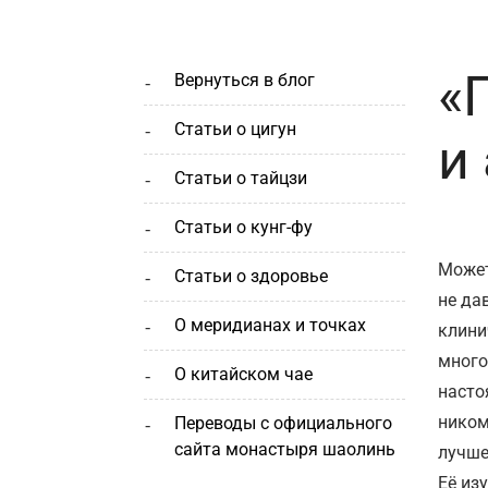
«
вернуться в блог
статьи о цигун
и
статьи о тайцзи
статьи о кунг-фу
Может
статьи о здоровье
не да
о меридианах и точках
клини
много
о китайском чае
насто
ником
переводы с официального
сайта монастыря шаолинь
лучше
Её из