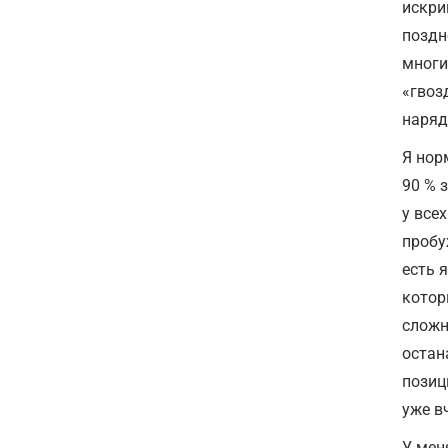
искри
поздн
многи
«гвоз
наряд
Я нор
90 % 
у все
пробу
есть 
котор
сложн
остан
позиц
уже в
У мен