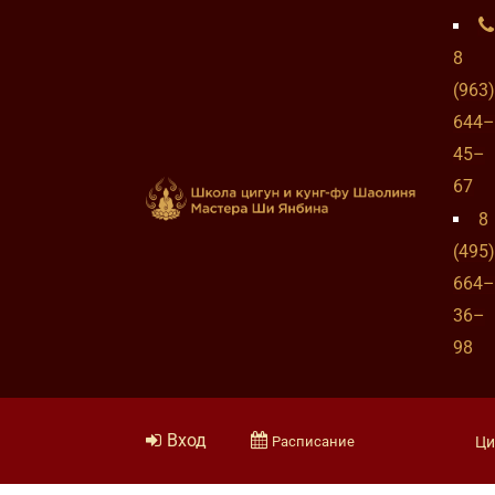
8
(963)
644–
45–
67
8
(495)
664–
36–
98
Вход
Расписание
Ци