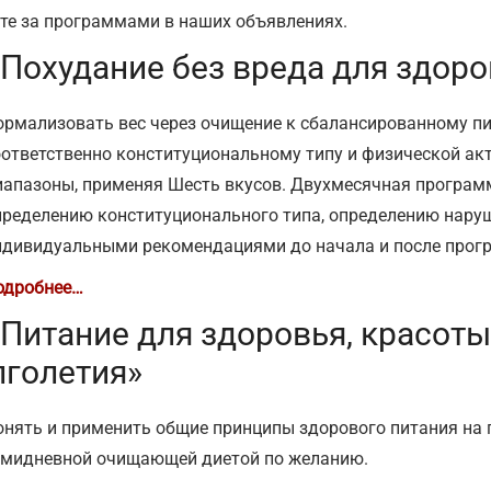
те за программами в наших объявлениях.
«Похудание без вреда для здор
ормализовать вес через очищение к сбалансированному п
оответственно конституциональному типу и физической ак
иапазоны, применяя Шесть вкусов. Двухмесячная программ
пределению конституционального типа, определению наруш
ндивидуальными рекомендациями до начала и после прог
одробнее…
«Питание для здоровья, красоты
лголетия»
онять и применить общие принципы здорового питания на 
емидневной очищающей диетой по желанию.