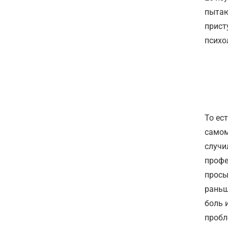
пытаю
прист
психо
То ес
самом
случи
профе
просы
раньш
боль 
пробл