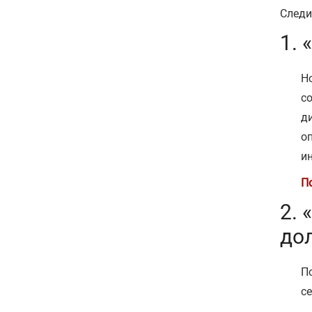
Следи
1. 
Н
с
д
о
и
П
2. 
до
П
с