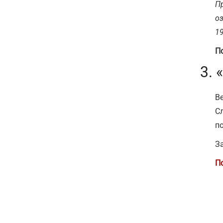
Пр
оз
1
П
3.
Ве
С
п
З
П