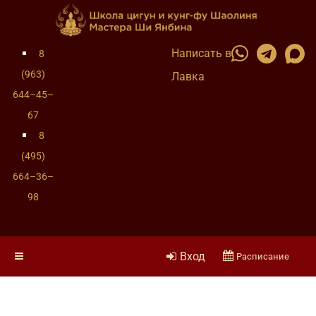
Написать в
8
(963)
Лавка
644–45–
67
8
(495)
664–36–
98
Вход
Расписание