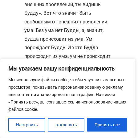
внешних проявлений, ты видишь
Будду». Вот что значит быть
свободным от внешних проявлений
ума. Без ума нет Будды, а, значит,
Будда происходит из ума. Ум
порождает Будду. И хотя Будда
происходит из ума, ум не происходит
из Будды, подобно тому, как рыба
Мы уважаем вашу конфиденциальность
происходит из воды, но вода не
Мы используем файлы cookie, чтобы улучшить ваш опыт
происходит из рыбы. Всякий, кто
просмотра, показывать персонализированную рекламу
желает увидеть рыбу, видит воду
или контент и анализировать наш трафик. Нажимая
прежде, чем увидеть рыбу. И всякий,
«Принять все», вы соглашаетесь на использование наших
кто желает видеть Будду, сначала
файлов cookie.
видит ум. Как только ты видел рыбу,
ты забываешь о воде. И как только
Настроить
отклонять
Принять все
ты увидел Будду, ты забываешь об