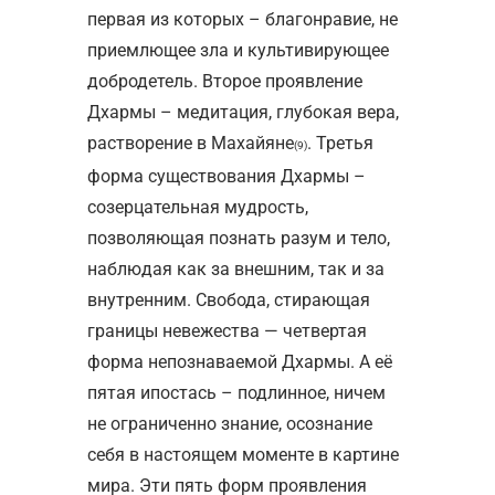
первая из которых – благонравие, не
приемлющее зла и культивирующее
добродетель. Второе проявление
Дхармы – медитация, глубокая вера,
растворение в Махайяне
. Третья
(9)
форма существования Дхармы –
созерцательная мудрость,
позволяющая познать разум и тело,
наблюдая как за внешним, так и за
внутренним. Свобода, стирающая
границы невежества — четвертая
форма непознаваемой Дхармы. А её
пятая ипостась – подлинное, ничем
не ограниченно знание, осознание
себя в настоящем моменте в картине
мира. Эти пять форм проявления