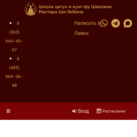
Написать в
8
(963)
Лавка
644–45–
67
8
(495)
664–36–
98
Вход
Расписание