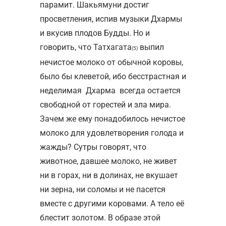
парамит. Шакьямуни достиг
просветления, испив музыки Дхармы
и вкусив плодов Будды. Но и
говорить, что Татхагата
выпил
(5)
нечистое молоко от обычной коровы,
было бы клеветой, ибо бесстрастная и
неделимая Дхарма всегда остается
свободной от горестей и зла мира.
Зачем же ему понадобилось нечистое
молоко для удовлетворения голода и
жажды? Сутры говорят, что
животное, давшее молоко, не живет
ни в горах, ни в долинах, не вкушает
ни зерна, ни соломы и не пасется
вместе с другими коровами. А тело её
блестит золотом. В образе этой