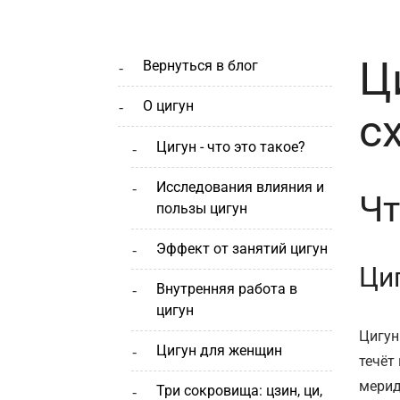
Ц
вернуться в блог
о цигун
с
цигун - что это такое?
исследования влияния и
Чт
пользы цигун
эффект от занятий цигун
Циг
внутренняя работа в
цигун
Цигун
цигун для женщин
течёт
мерид
три сокровища: цзин, ци,