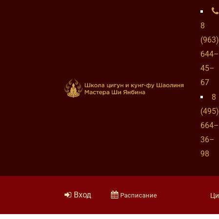
8
(963)
644–
45–
67
8
(495)
664–
36–
98
Вход
Расписание
Ци