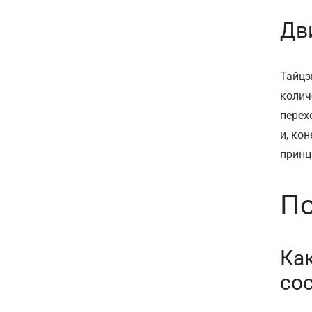
Дв
Тайцз
колич
перех
и, ко
принц
По
Как
со