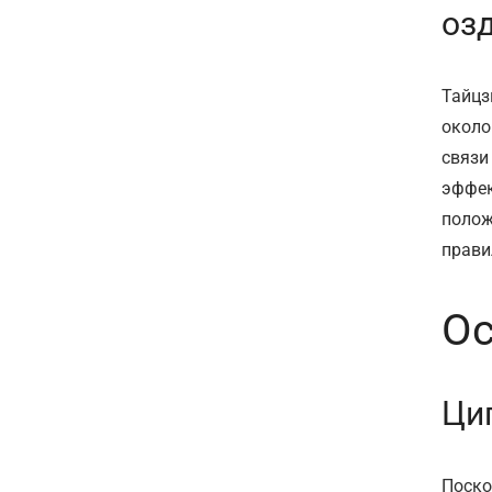
оз
Тайцз
около
связи
эффек
полож
прави
Ос
Циг
Поско