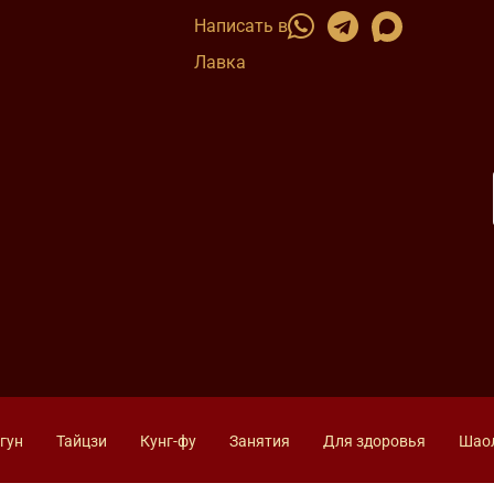
Написать в
Лавка
гун
Тайцзи
Кунг-фу
Занятия
Для здоровья
Шао