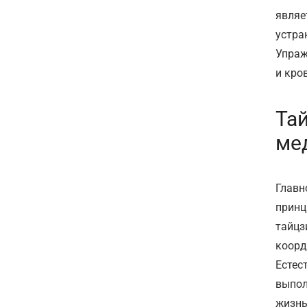
являе
устра
Упраж
и кро
Та
ме
Главн
принц
тайцз
коорд
Естес
выпол
жизнь