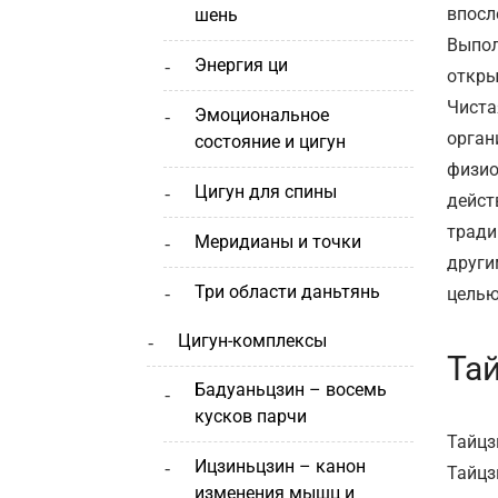
впосл
шень
Выпол
энергия ци
откры
Чиста
эмоциональное
орган
состояние и цигун
физио
цигун для спины
дейст
тради
меридианы и точки
други
три области даньтянь
целью
цигун-комплексы
Та
бадуаньцзин – восемь
кусков парчи
Тайцз
ицзиньцзин – канон
Тайцз
изменения мышц и