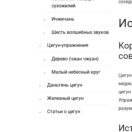
сосед
сухожилий
ичжичань
Ис
шесть волшебных звуков
Ко
цигун-упражнения
со
дерево (чжан чжуан)
малый небесный круг
Цигун
медиц
даньтянь цигун
цигун
железный цигун
Упраж
разум
статьи о цигун
Ист