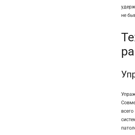
удерж
не бы
Те
ра
Уп
Упраж
Совме
всего
систе
патол