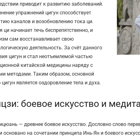
едствии приводит к развитию заболеваний.
нение упражнений цигун способствует
тию каналов и возобновлению тока ци.
я ци начинает течь беспрепятственно, и
изм сам восстанавливает свою
логическую деятельность. За счёт данного
вия цигун и стал неотъемлемой частью
ционной китайской медицины наряду с
ми методами. Таким образом, основной
 цигун является оздоровление тела и духа.
йцзи: боевое искусство и медит
ицюань — древнее боевое искусство. Дословно слово перев
и основано на сочетании принципа Инь-Ян и боевого иску