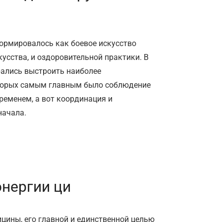
ормировалось как боевое искусство
кусства, и оздоровительной практики. В
рались выстроить наиболее
оторых самым главным было соблюдение
временем, а вот координация и
начала.
энергии ци
цины, его главной и единственной целью