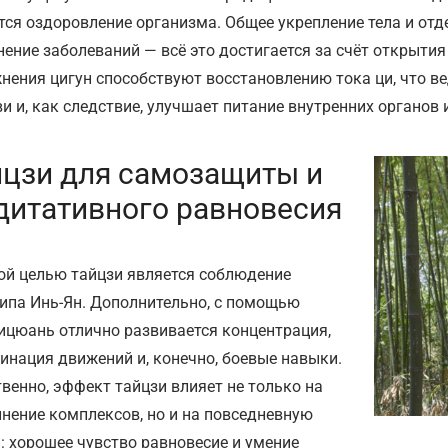
тся оздоровление организма. Общее укрепление тела и отд
нение заболеваний — всё это достигается за счёт открыти
нения цигун способствуют восстановлению тока ци, что ве
ви и, как следствие, улучшает питание внутренних органов 
йцзи для самозащиты и
дитативного равновесия
ой целью тайцзи является соблюдение
ипа Инь-Ян. Дополнительно, с помощью
ицюань отлично развивается концентрация,
инация движений и, конечно, боевые навыки.
твенно, эффект тайцзи влияет не только на
нение комплексов, но и на повседневную
: хорошее чувство равновесие и умение