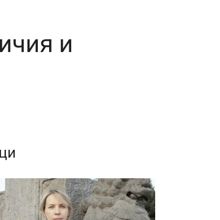
личия и
 ци