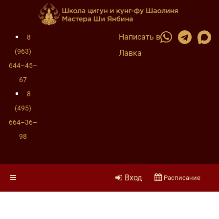
Написать в
8
(963)
Лавка
644–45–
67
8
(495)
664–36–
98
Вход
Расписание