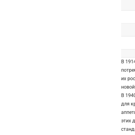
В 191
потре
их ро
новой
В 194
для к
аппет
этих 
станд