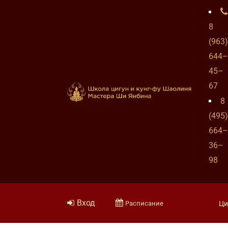
8
(963)
644–
45–
67
8
(495)
664–
36–
98
Вход
Расписание
Ци