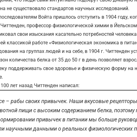
на не существовало стандартов научных исследований.
последователям Войта пришлось отступить в 1904 году, ко
 Читтенден, профессор физиологической химии в Йельском 
иковал свои изыскания касательно потребностей человека 
ей классикой работе «Физиологическая экономика в питан
дования на группах людей и на себе, в 1904 г. Читтенден ус
зон количества белка от 35 до 50 г в день позволяет взро
еку поддерживать свое здоровье и физическую форму на
е.
 100 лет назад Читтенден написал:
се – рабы своих привычек. Наши вкусовые рецепторы
вотной пищи с высоким содержанием белка, поэтому 
формировании привычек в питании мы больше руково
ли научными данными о реальных физиологических п