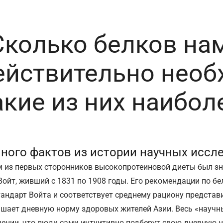
Сколько белков на
ействительно необ
акие из них наибол
ного фактов из истории научных иссл
 из первых сторонников высокопротеиновой диеты был з
Войт, живший с 1831 по 1908 годы. Его рекомендации по бел
тандарт Войта и соответствует среднему рациону представ
шает дневную норму здоровых жителей Азии. Весь «научн
ении, что люди сами интуитивно подберут свою дневную но