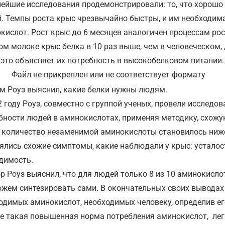
ейшие исследования продемонстрировали: то, что хорошо д
. Темпы роста крыс чрезвычайно быстры, и им необходим
кислот. Рост крыс до 6 месяцев аналогичен процессам рост
ом молоке крыс белка в 10 раз выше, чем в человеческом,
 это объясняет их потребность в высокобелковом питании.
Файл не прикреплен или не соответствует формату
м Роуз выяснил, какие белки нужны людям.
2 году Роуз, совместно с группой ученых, провели исследов
бности людей в аминокислотах, применяя методику, схожую
 количество незаменимой аминокислоты становилось ниже
ялись схожие симптомы, какие наблюдали у крыс: усталост
димость.
р Роуз выяснил, что для людей только 8 из 10 аминокисл
жем синтезировать сами. В окончательных своих выводах
одимых аминокислот, необходимых человеку, определив ег
е такая повышенная норма потребления аминокислот, лег