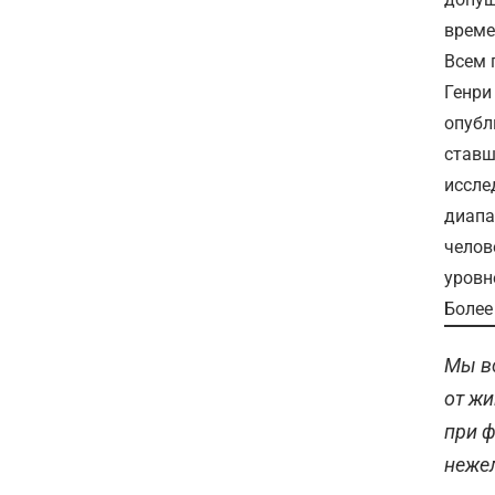
време
Всем 
Генри
опубл
ставш
иссле
диапа
челов
уровн
Более
Мы в
от жи
при 
неже