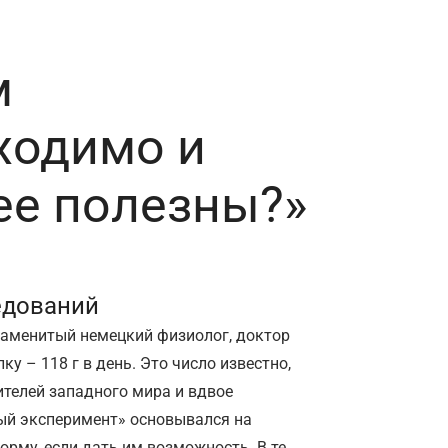
м
ходимо и
ее полезны?»
едований
наменитый немецкий физиолог, доктор
ку – 118 г в день. Это число известно,
ителей западного мира и вдвое
ый эксперимент» основывался на
рму, если дать им возможность. В те