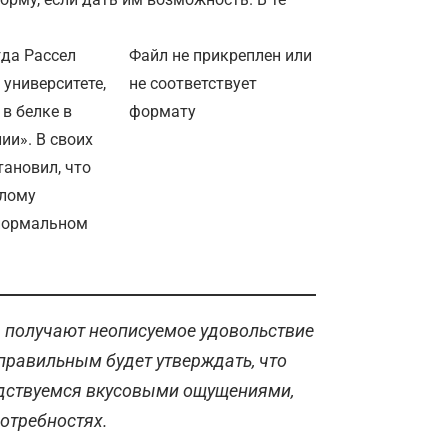
гда Рассел
Файл не прикреплен или
университете,
не соответствует
в белке в
формату
ии». В своих
тановил, что
слому
 нормальном
 получают неописуемое удовольствие
правильным будет утверждать, что
дствуемся вкусовыми ощущениями,
отребностях.