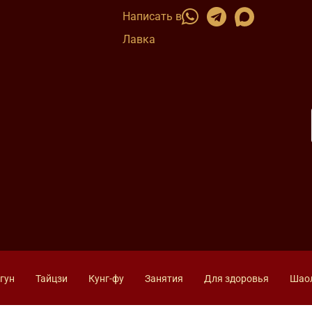
Написать в
Лавка
гун
Тайцзи
Кунг-фу
Занятия
Для здоровья
Шао