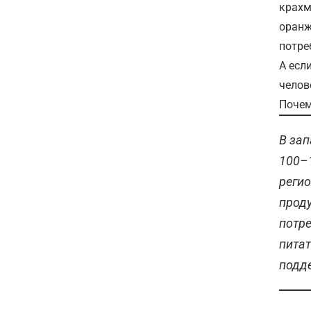
крахм
оранж
потре
А есл
челов
Почем
В за
100–1
регио
проду
потре
пита
подд