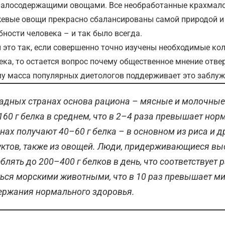
алосодержащими овощами. Все необработанные крахмалос
евые овощи прекрасно сбалансированы самой природой 
бности человека – и так было всегда.
и это так, если совершенно точно изучены необходимые кол
ека, то остается вопрос почему общественное мнение отвер
у масса популярных диетологов поддерживает это заблуж
падных странах основа рациона – мясные и молочные
60 г белка в среднем, что в 2–4 раза превышает норм
нах получают 40–60 г белка – в основном из риса и
ктов, также из овощей. Люди, придерживающиеся вы
блять до 200–400 г белков в день, что соответствуе
ться морскими животными, что в 10 раз превышает м
ержания нормального здоровья.