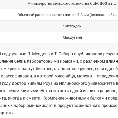
Министерство сельского хозяйства США; ВОЗ и т. д.
Обычный рацион сельских жителей Азии (основанный на 
Читтенден
Макдугалл
4 году ученые Л. Мендель и Т. Осборн опубликовали резул
бления белка лабораторными крысами, о различном влиян
ст – крысы растут быстрее, становятся крупнее, если едят
 классификации, в которой мясо яйца, молоко – определили
0 году доктор Уильям Роуз из Иллинойского университета 
рыс незаменимыми. Нехватка хоть одной из них в рационе, 
ита, иногда к смерти. Кормление животными белками пред
данных набор аминокислот в продуктах животного происх
артом».