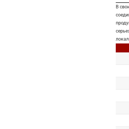
В сво
соеди
проду
серье
локал