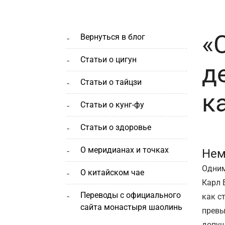
«
вернуться в блог
статьи о цигун
д
статьи о тайцзи
к
статьи о кунг-фу
статьи о здоровье
о меридианах и точках
Нем
Одним
о китайском чае
Карл 
переводы с официального
как с
сайта монастыря шаолинь
превы
допущ