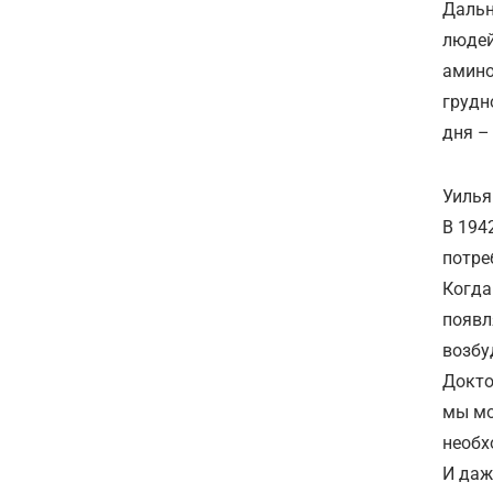
Дальн
людей
амино
грудн
дня –
Уилья
В 194
потре
Когда
появл
возбу
Докто
мы мо
необх
И даж