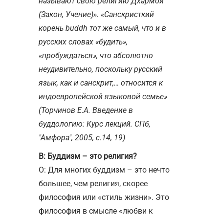
называют свою религию Дхармой
(Закон, Учение)». «Санскристкий
корень buddh тот же самый, что и в
русских словах «будить»,
«пробуждаться», что абсолютно
неудивительно, поскольку русский
язык, как и санскрит,… относится к
индоевропейской языковой семье»
(Торчинов Е.А. Введение в
буддологию: Курс лекций. СПб,
"Амфора", 2005, с.14, 19)
В: Буддизм – это религия?
О: Для многих буддизм – это нечто
большее, чем религия, скорее
философия или «стиль жизни». Это
философия в смысле «любви к