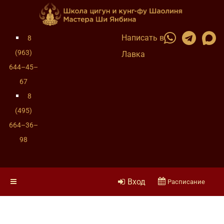
Написать в
8
(963)
Лавка
644–45–
67
8
(495)
664–36–
98
Вход
Расписание