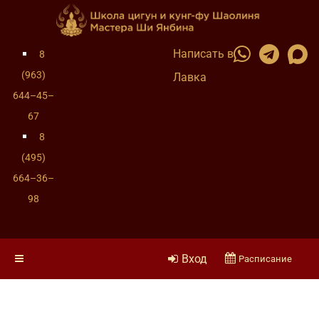
Написать в
8
(963)
Лавка
644–45–
67
8
(495)
664–36–
98
Вход
Расписание