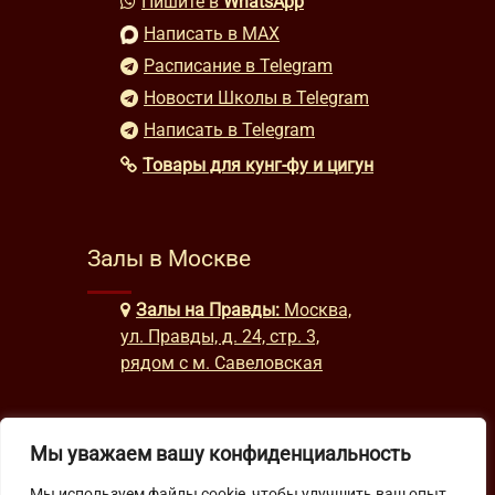
Пишите в
WhatsApp
Написать в MAX
Расписание в Telegram
Новости Школы в Telegram
Написать в Telegram
Товары для кунг-фу и цигун
Залы в Москве
Залы на Правды:
Москва,
ул. Правды, д. 24, стр. 3,
рядом с м. Савеловская
Часы работы
Мы уважаем вашу конфиденциальность
Мы используем файлы cookie, чтобы улучшить ваш опыт