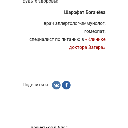
Будьте здоровы!
Шарофат Богачёва
врач аллерголог-иммунолог,
гомеопат,
специалист по питанию в
«Клинике
доктора Загера»
Поделиться:
вернуться в блог