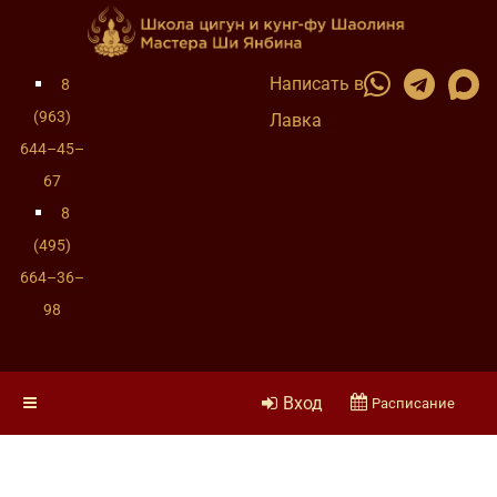
Написать в
8
(963)
Лавка
644–45–
67
8
(495)
664–36–
98
Вход
Расписание