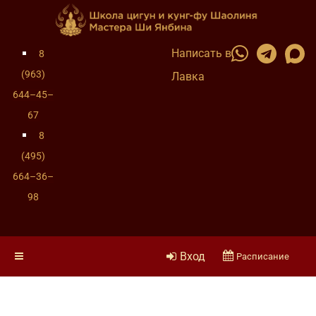
Написать в
8
(963)
Лавка
644–45–
67
8
(495)
664–36–
98
Вход
Расписание