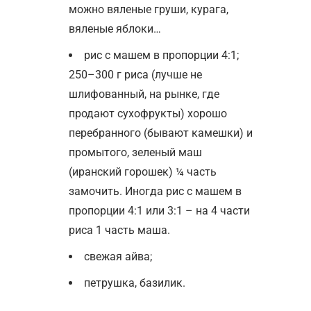
можно вяленые груши, курага,
вяленые яблоки…
рис с машем в пропорции 4:1;
250–300 г риса (лучше не
шлифованный, на рынке, где
продают сухофрукты) хорошо
перебранного (бывают камешки) и
промытого, зеленый маш
(иранский горошек) ¼ часть
замочить. Иногда рис с машем в
пропорции 4:1 или 3:1 – на 4 части
риса 1 часть маша.
свежая айва;
петрушка, базилик.