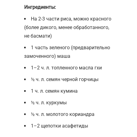
Ингредиенты:
На 2-3 части риса, можно красного
(более дикого, менее обработанного,
не басмати)
1 часть зеленого (предварительно
замоченного) маша
1–2 ч. л. топленного масла гхи
½ ч. л. семян черной горчицы
1 ч. л. семян кумина
½ ч. л. куркумы
½ ч. л. молотого кориандра
1–2 щепотки асафетиды