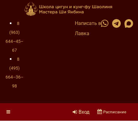
Написать в
8
(963)
Лавка
644–45–
67
8
(495)
664–36–
98
Вход
Расписание