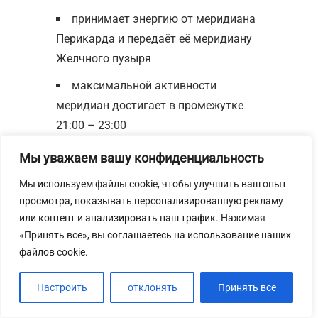
принимает энергию от меридиана
Перикарда и передаёт её меридиану
Желчного пузыря
максимальной активности
меридиан достигает в промежутке
21:00 – 23:00
на меридиане расположены 23
Мы уважаем вашу конфиденциальность
точки
Мы используем файлы cookie, чтобы улучшить ваш опыт
связанные с каналом внутренние
просмотра, показывать персонализированную рекламу
или контент и анализировать наш трафик. Нажимая
органы: перикард, желчный пузырь
«Принять все», вы соглашаетесь на использование наших
соответствующий элемент
файлов cookie.
согласно теории У Син —огонь
Настроить
отклонять
Принять все