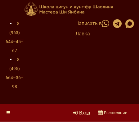
Написать в
8
(963)
Лавка
644–45–
67
8
(495)
664–36–
98
Вход
Расписание