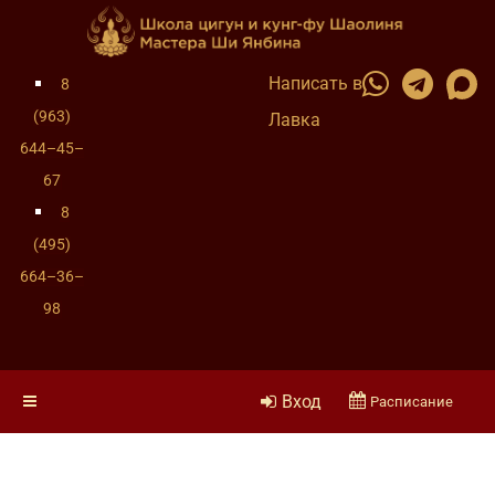
Написать в
8
(963)
Лавка
644–45–
67
8
(495)
664–36–
98
Вход
Расписание