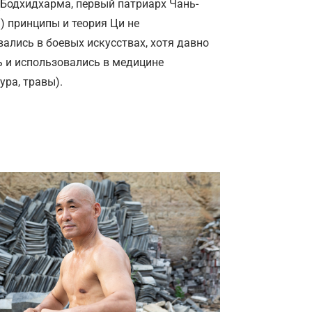
Бодхидхарма, первый патриарх Чань-
) принципы и теория Ци не
ались в боевых искусствах, хотя давно
ь и использовались в медицине
ура, травы).