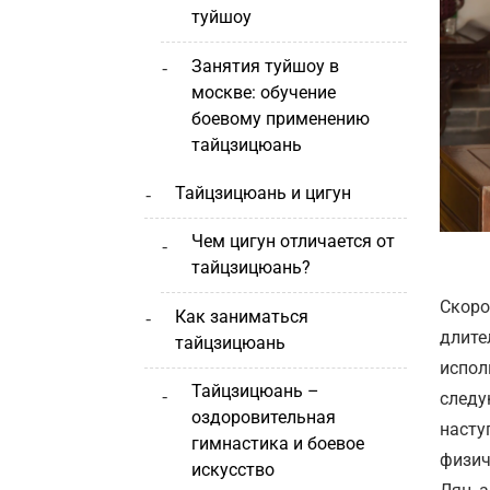
туйшоу
занятия туйшоу в
москве: обучение
боевому применению
тайцзицюань
тайцзицюань и цигун
чем цигун отличается от
тайцзицюань?
Скоро
как заниматься
длите
тайцзицюань
испол
тайцзицюань –
следу
оздоровительная
насту
гимнастика и боевое
физич
искусство