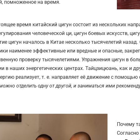
й, помноженное на время.
тоящее время китайский цигун состоит из нескольких напр
егулирования человеческой ци, цигун боевых искусств, цигу
тие цигун началось в Китае несколько тысячелетий назад.
ики наименее эффективные или вредные и опасные, закре
твенную проверку тысячелетиями. Упражнения цигун в бол
ии в наших энергетических центрах. Тайцзицюань, как и др
нергию реализует, т. е. направляет её движение с помощью
можно отделить одну от другой, и заниматься ими рекоменду
Почему т
Согласно 