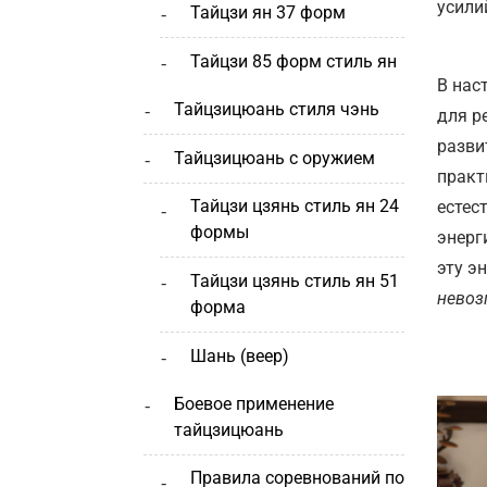
усили
тайцзи ян 37 форм
тайцзи 85 форм стиль ян
В нас
тайцзицюань стиля чэнь
для р
разви
тайцзицюань с оружием
практ
тайцзи цзянь стиль ян 24
естес
формы
энерг
эту э
тайцзи цзянь стиль ян 51
невоз
форма
шань (веер)
боевое применение
тайцзицюань
правила соревнований по