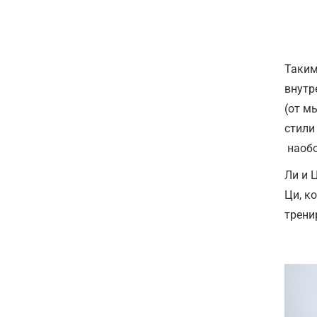
Таким
внутр
(от м
стили
наобо
Ли и 
Ци, к
тренир