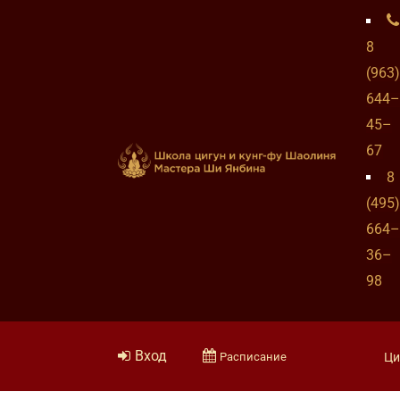
8
(963)
644–
45–
67
8
(495)
664–
36–
98
Вход
Расписание
Ци