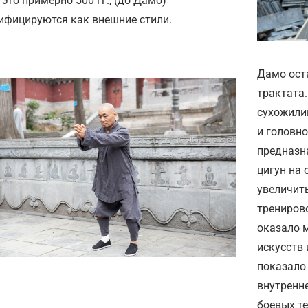
 это примерно 500 гг., (до Дамо)
ифицируются как внешние стили.
Дамо ост
трактата
сухожили
и головно
предназн
цигун на 
увеличить
трениров
оказало 
искусств 
показало
внутренне
боевых те