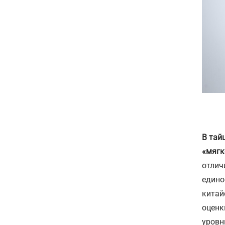
В тай
«мягк
отлич
едино
китай
оценк
уровн