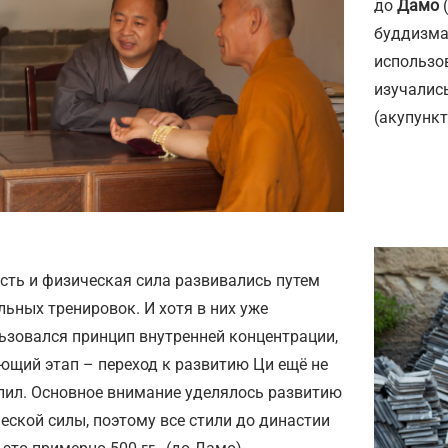
до
Дамо
(
буддизма
использов
изучалис
(акупункт
сть и физическая сила развивались путем
льных тренировок. И хотя в них уже
ьзовался принцип внутренней концентрации,
ющий этап – переход к развитию Ци ещё не
пил. Основное внимание уделялось развитию
еской силы, поэтому все стили до династии