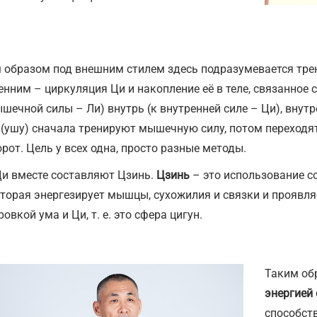
 образом под внешним стилем здесь подразумевается трен
енним – циркуляция Ци и накопление её в теле, связанное
ышечной силы – Ли) внутрь (к внутренней силе – Ци), внутр
 (ушу) сначала тренируют мышечную силу, потом переходят
рот. Цель у всех одна, просто разные методы.
Ци вместе составляют Цзинь.
Цзинь
– это использование с
оторая энергезирует мышцы, сухожилия и связки и проявля
овкой ума и Ци, т. е. это сфера цигун.
Таким о
энергией
способст