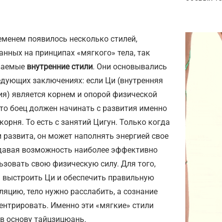
еменем появилось несколько стилей,
анных на принципах «мягкого» тела, так
ваемые
внутренние стили
. Они основывались
едующих заключениях: если Ци (внутренняя
ия) является корнем и опорой физической
 то боец должен начинать с развития именно
 корня. То есть с занятий Цигун. Только когда
и развита, он может наполнять энергией свое
 давая возможность наиболее эффективно
ьзовать свою физическую силу. Для того,
 выстроить Ци и обеспечить правильную
ляцию, тело нужно расслабить, а сознание
ентрировать. Именно эти «мягкие» стили
 в основу тайцзицюань.