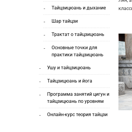
Лян, а
тайцзицюань и дыхание
класс
шар тайцзи
трактат о тайцзицюань
основные точки для
практики тайцзицюань
ушу и тайцзицюань
тайцзицюань и йога
программа занятий цигун и
тайцзицюань по уровням
онлайн-курс теория тайцзи