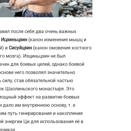
авил после себя два очень важных
.
Ицзиньцзин
(канон изменения мышц и
й) и
Сисуйцзин
(канон омовения костного
го мозга). Изциньцзин не был
ачен для боевых целей, однако боевой
основе него позволял значительно
 силу, став обязательной частью
ок Шаолиньского монастыря. Это
мощный эффект на развитие боевых
и дало им внутреннюю основу, т. е
 им путь генерирования и накопления
й энергии Ци для использования её в
хниках.