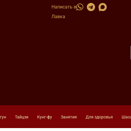
Написать в
Лавка
гун
Тайцзи
Кунг-фу
Занятия
Для здоровья
Шао