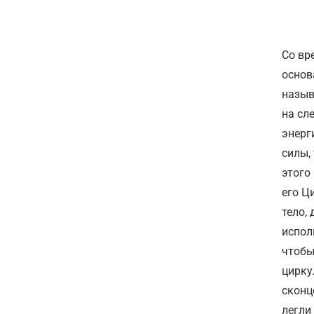
Со вр
основ
назы
на сл
энерг
силы,
этого
его Ц
тело,
испол
чтобы
цирку
сконц
легли