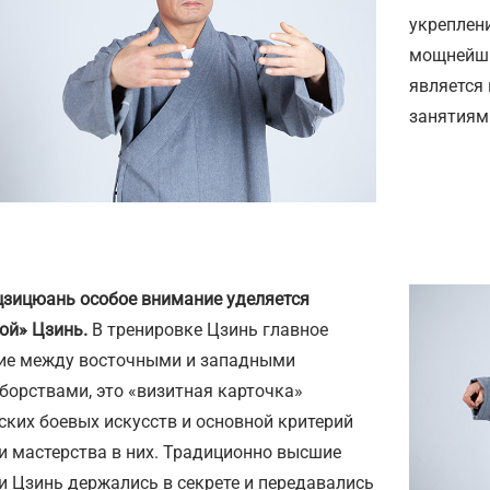
укреплени
мощнейши
является
занятиям
цзицюань особое внимание уделяется
ой» Цзинь.
В тренировке Цзинь главное
ие между восточными и западными
борствами, это «визитная карточка»
ских боевых искусств и основной критерий
и мастерства в них. Традиционно высшие
и Цзинь держались в секрете и передавались