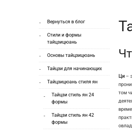
Т
вернуться в блог
стили и формы
тайцзицюань
Чт
основы тайцзицюань
тайцзи для начинающих
Ци
– э
тайцзицюань стиля ян
прони
том ч
тайцзи стиль ян 24
деяте
формы
време
тайцзи стиль ян 42
практ
формы
овлад