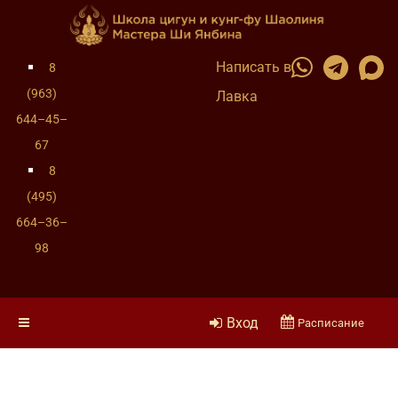
Написать в
8
(963)
Лавка
644–45–
67
8
(495)
664–36–
98
Вход
Расписание