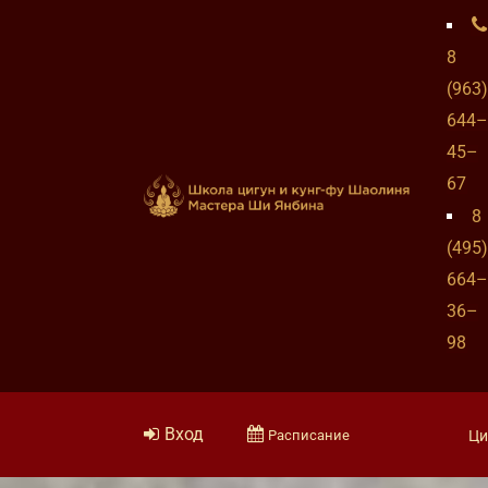
8
(963)
644–
45–
67
8
(495)
664–
36–
98
Вход
Расписание
Ци