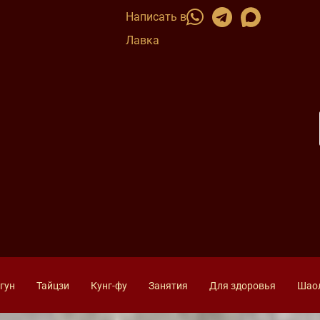
Написать в
Лавка
гун
Тайцзи
Кунг-фу
Занятия
Для здоровья
Шао