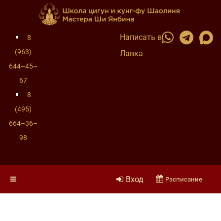
Написать в
8
(963)
Лавка
644–45–
67
8
(495)
664–36–
98
Вход
Расписание