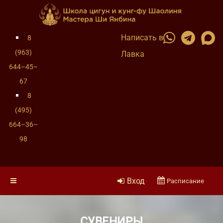
Написать в
8
(963)
Лавка
644–45–
67
8
(495)
664–36–
98
Вход
Расписание
СУВЕНИРЫ