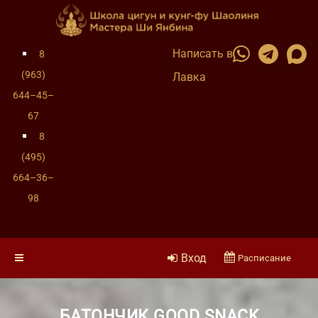
Написать в
8
(963)
Лавка
644–45–
67
8
(495)
664–36–
98
Вход
Расписание
БАТОНЧИК GOOD SNACK