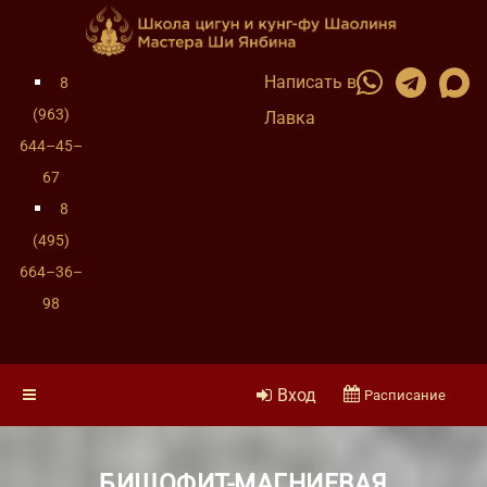
Написать в
8
(963)
Лавка
644–45–
67
8
(495)
664–36–
98
Вход
Расписание
БИШОФИТ-МАГНИЕВАЯ