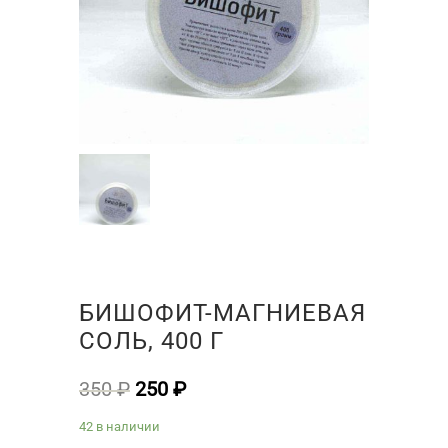
БИШОФИТ-МАГНИЕВАЯ
СОЛЬ, 400 Г
Первоначальная
Текущая
350
₽
250
₽
цена
цена:
42 в наличии
составляла
250 ₽.