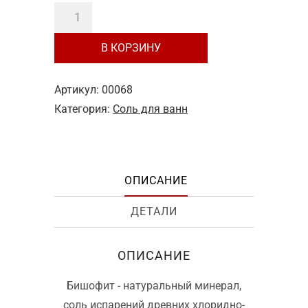
Количество
350 ₽.
товара
В КОРЗИНУ
Бишофит-
магниевая
соль,
Артикул:
00068
400
Категория:
Соль для ванн
г
ОПИСАНИЕ
ДЕТАЛИ
ОПИСАНИЕ
Бишофит - натуральный минерал,
соль испарений древних хлоридно-