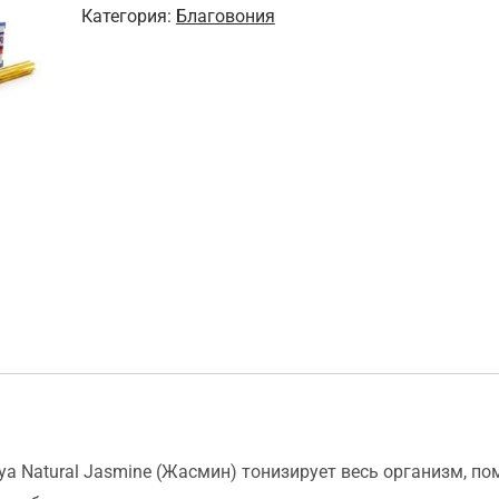
Категория:
Благовония
Natural
Jasmine
15
г
(10
шт)
ya Natural Jasmine (Жасмин) тонизирует весь организм, п