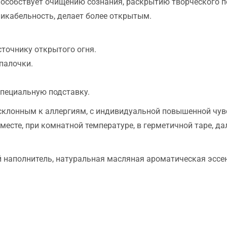
собствует очищению сознания, раскрытию творческого п
икабельность, делает более открытым.
сточнику открытого огня.
палочки.
специальную подставку.
склонным к аллергиям, с индивидуальной повышенной чув
сте, при комнатной температуре, в герметичной таре, дал
й наполнитель, натуральная масляная ароматическая эссе