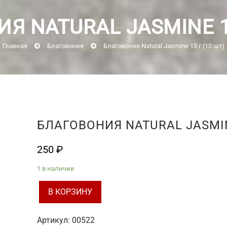
Я NATURAL JASMINE 15
Главная
Благовония
Благовония Natural Jasmine 15 г (10 шт)
БЛАГОВОНИЯ NATURAL JASMINE
250
₽
1 в наличии
В КОРЗИНУ
Количество
товара
Артикул:
00522
Благовония