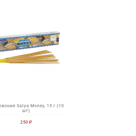
овония Satya Money, 15 г (10
шт)
250
₽