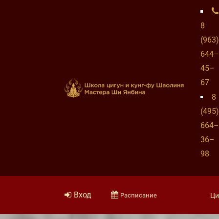
8
(963)
644–
45–
67
8
(495)
664–
36–
98
Вход
Расписание
Ци