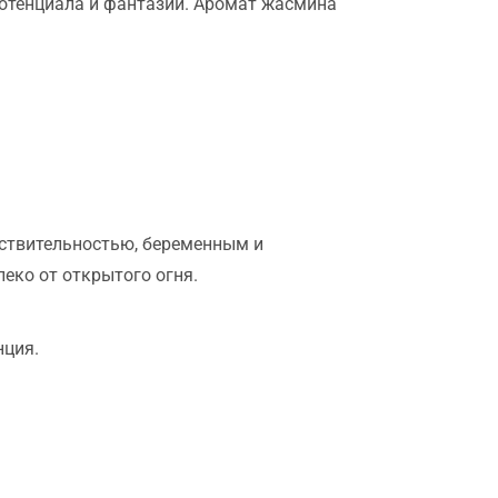
отенциала и фантазии. Аромат жасмина
ствительностью, беременным и
еко от открытого огня.
нция.