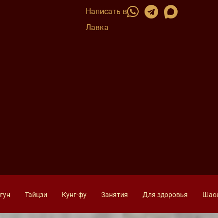
Написать в
Лавка
гун
Тайцзи
Кунг-фу
Занятия
Для здоровья
Шао