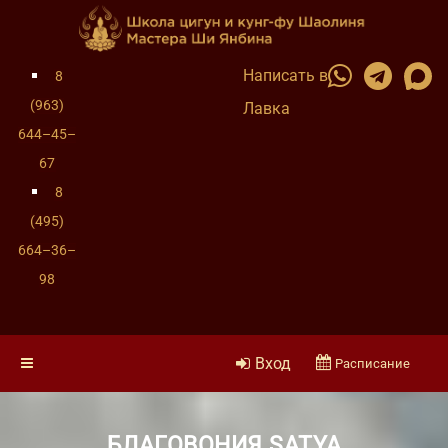
Написать в
8
(963)
Лавка
644–45–
67
8
(495)
664–36–
98
Вход
Расписание
БЛАГОВОНИЯ SATYA