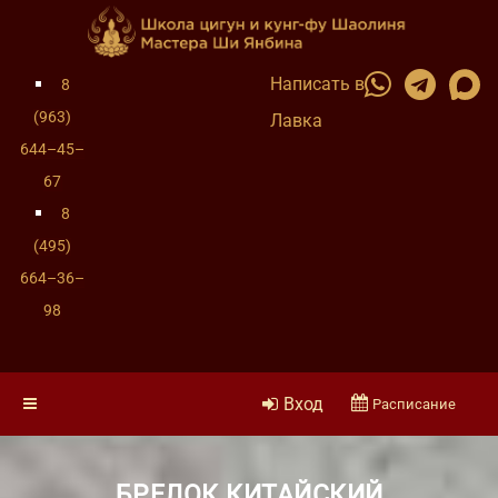
Написать в
8
(963)
Лавка
644–45–
67
8
(495)
664–36–
98
Вход
Расписание
БРЕЛОК КИТАЙСКИЙ