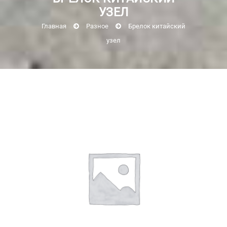
УЗЕЛ
Главная
Разное
Брелок китайский
узел